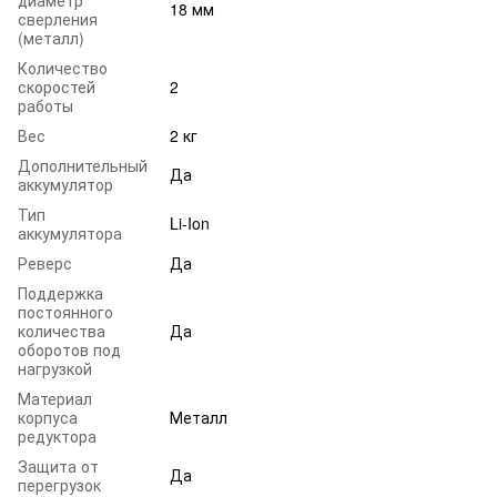
диаметр
18 мм
сверления
(металл)
Количество
скоростей
2
работы
Вес
2 кг
Дополнительный
Да
аккумулятор
Тип
Li-Ion
аккумулятора
Реверс
Да
Поддержка
постоянного
количества
Да
оборотов под
нагрузкой
Материал
корпуса
Металл
редуктора
Защита от
Да
перегрузок