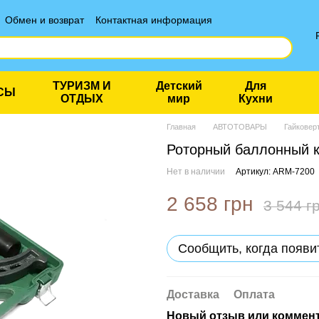
Обмен и возврат
Контактная информация
ТУРИЗМ И
Детский
Для
СЫ
ОТДЫХ
мир
Кухни
Главная
АВТОТОВАРЫ
Гайковер
Роторный баллонный 
Нет в наличии
Артикул: ARM-7200
2 658 грн
3 544 г
Сообщить, когда появи
Доставка
Оплата
Новый отзыв или коммен