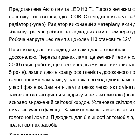
Представлена Авто лампа LED H3 T1 Turbo з великим 
на штуку. Тип світлодіодів - COB. Охолодження ламп за
радіатор (кулер). Радіатор виконаний з матеріалу, який 
збільшує ресурс роботи світлодіодних ламп. Температур
Робоча напруга Led ламп з цоколем H3 становить 12V
Новітня модель світлодіодних ламп для автомобіля T1-
досконалою. Переваги даних ламп, це великий термін 
3000 годин роботи, що при середньому рівні використан
5 років), лампи дають кращу освітленість дорожнього по
галогеновими лампами, установка світлодіодних ламп в
участі фахівця. Замінити лампи також легко, як помінят
також світло загоряється відразу, а не з затримкою (ро
яскраво виражений світової кордон. Установка світлоді
вимагає участі фахівця. Замінити лампи також легко, як
галогенові лампи. Підходить для більшості автомобілів,
транспортних засобів.
Характеристики: