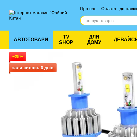
Перейти до основного контенту
Про нас
Оплата і доставк
Відгуки про магазин
TV
ДЛЯ
АВТОТОВАРИ
ДЕВАЙС
SHOP
ДОМУ
−25%
залишилось 6 днів