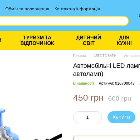
а
Обмін та повернення
Контактна інформація
ТУРИЗМ ТА
ДИТЯЧИЙ
ДЛЯ
И
ВІДПОЧИНОК
СВІТ
КУХНІ
Головна
АВТОТОВАРИ
Автосвітл
Автомобільні LED лам
автоламп)
В наявності
Артикул: 010700048
450 грн
600 грн
Купити