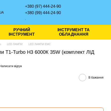
+380 (97) 444-24-90
UA
+380 (99) 444-24-90
.
РУЧНИЙ
ІНСТРУМЕНТ ТА
ІНСТРУМЕНТ
ОБЛАДНАННЯ
о
LED ЛАМПИ
LED ЛАМПИ EMC
пи T1-Turbo Н3 6000К 35W (комплект ЛІД
Написати відгук
В бажання