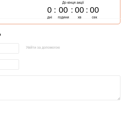
До кінця акції
0
00
00
00
дні
години
хв
сек
р
Увійти за допомогою