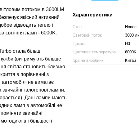
світловим потоком в 3600LM
Характеристики
безпечує якісний активний
добре відводить тепло і
Стан
Новое
а світіння ламп - 6000K.
Световой поток
3600 л
Цоколь
H3
Turbo стала більш
Цветовая температура
6000K
служби (витримують більше
Країна виробник
Китай
ня світла становить близько
криття в порівнянні з
 автомобілі не вимагає
и звичайні галогенові лампи,
згорається). Дані лампи мають
одних ламп в автомобілі не
 поміняти звичайні
 мотоциклів і більшості