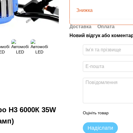
Знижка
Доставка
Оплата
Новий відгук або комента
bo Н3 6000К 35W
Оцініть товар
амп)
Надіслати