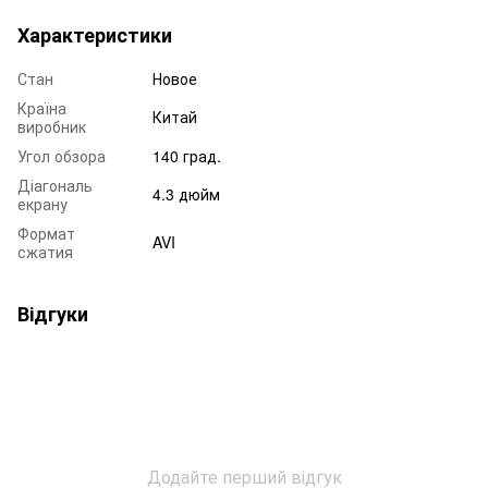
Характеристики
Стан
Новое
Країна
Китай
виробник
Угол обзора
140 град.
Діагональ
4.3 дюйм
екрану
Формат
AVI
сжатия
Відгуки
Додайте перший відгук