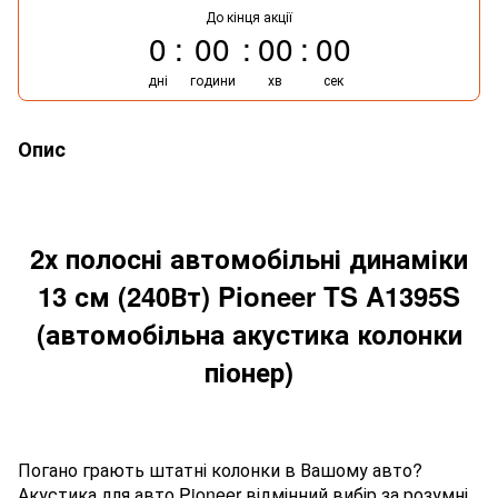
До кінця акції
0
00
00
00
дні
години
хв
сек
Опис
2х полосні автомобільні динаміки
13 см (240Вт) Pioneer TS A1395S
(автомобільна акустика колонки
піонер)
Погано грають штатні колонки в Вашому авто?
Акустика для авто Pioneer відмінний вибір за розумні