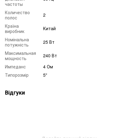
частоты
Количество
2
полос
Країна
Китай
виробник
Номінальна
25 Вт
потужність
Максимальная
240 Вт
мощность
Импеданс
4 Ом
Типорозмір
5"
Відгуки