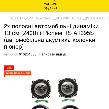
АВТОТОВАРИ
Акустика
ДИНАМІКИ 13 см
ДИНАМІКИ 13 с
2х полосні автомобільні динаміки
13 см (240Вт) Pioneer TS A1395S
(автомобільна акустика колонки
піонер)
Артикул:
010201003
Написати відгук
−25%
залишилося 4 дні