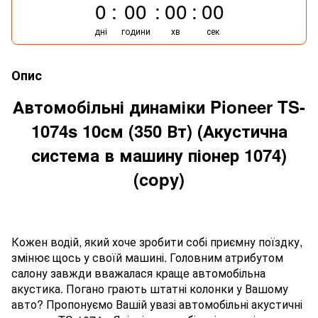
0
00
00
00
дні
години
хв
сек
Опис
Автомобільні динаміки Pioneer TS-
1074s 10см (350 Вт) (Акустична
система в машину піонер 1074)
(copy)
Кожен водій, який хоче зробити собі приємну поїздку,
змінює щось у своїй машині. Головним атрибутом
салону завжди вважалася краще автомобільна
акустика. Погано грають штатні колонки у Вашому
авто? Пропонуємо Вашій увазі автомобільні акустичні