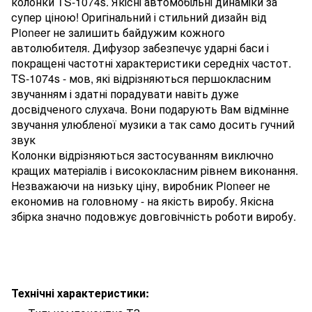
колонки TS-1074s. Якісні автомобільні динаміки за
супер ціною! Оригінальний і стильний дизайн від
Pioneer не залишить байдужим кожного
автолюбителя. Дифузор забезпечує ударні баси і
покращені частотні характеристики середніх частот.
TS-1074s - мов, які відрізняються першокласним
звучанням і здатні порадувати навіть дуже
досвідченого слухача. Вони подарують Вам відмінне
звучання улюбленої музики а так само досить гучний
звук
Колонки відрізняються застосуванням виключно
кращих матеріалів і висококласним рівнем виконання.
Незважаючи на низьку ціну, виробник Pioneer не
економив на головному - на якість виробу. Якісна
збірка значно подовжує довговічність роботи виробу.
Технічні характеристики: