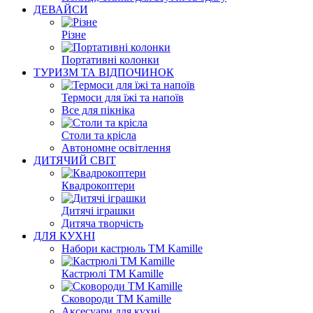
ДЕВАЙСИ
Різне
Портативні колонки
ТУРИЗМ ТА ВІДПОЧИНОК
Термоси для їжі та напоїв
Все для пікніка
Столи та крісла
Автономне освітлення
ДИТЯЧИЙ СВІТ
Квадрокоптери
Дитячі іграшки
Дитяча творчість
ДЛЯ КУХНІ
Набори кастрюль ТМ Kamille
Кастрюлі ТМ Kamille
Сковороди ТМ Kamille
Аксесуари для кухні