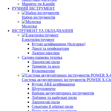
Марміти тм Kamille
РУЧНИЙ ІНСТРУМЕНТ
Набор інструментів
Молотки
ІНСТРУМЕНТ ТА ОБЛАДНАННЯ
Електроінструмент
Кутові шліфмашини (болгарки)
Дрилі та перфоратори
Лазерні нівеліри
Садово-паркова техніка
Ланцюгові пили
Тримери та коси
Культиватори
Система акумуляторних інструментів POWER X-Ch
Кутові АКБ шліфмашини
Шуруповерти
Набори акумуляторних інструментів
Лобзики та шабельні пили
Ланцюгові пили
Секатори й обрізні пили
Пили для дерева та металу