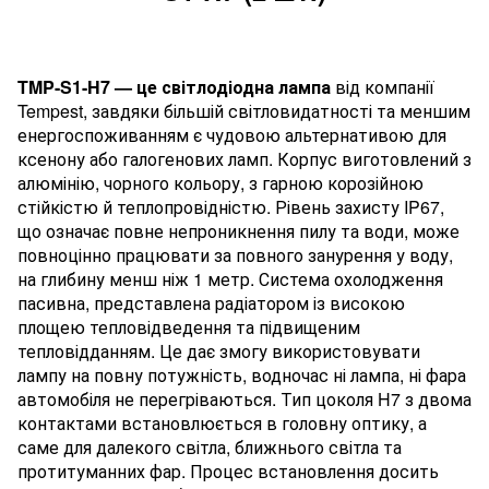
TMP-S1-H7 — це світлодіодна лампа
від компанії
Tempest, завдяки більшій світловидатності та меншим
енергоспоживанням є чудовою альтернативою для
ксенону або галогенових ламп. Корпус виготовлений з
алюмінію, чорного кольору, з гарною корозійною
стійкістю й теплопровідністю. Рівень захисту IP67,
що означає повне непроникнення пилу та води, може
повноцінно працювати за повного занурення у воду,
на глибину менш ніж 1 метр. Система охолодження
пасивна, представлена радіатором із високою
площею тепловідведення та підвищеним
тепловідданням. Це дає змогу використовувати
лампу на повну потужність, водночас ні лампа, ні фара
автомобіля не перегріваються. Тип цоколя H7 з двома
контактами встановлюється в головну оптику, а
саме для далекого світла, ближнього світла та
протитуманних фар. Процес встановлення досить